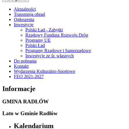
Aktualności
Transmisja obrad
Ogłoszenia
Inwestycje
Polski Ład - Zabytki
Rządowy Fundusz Rozwoju Dróg
Programy UE
Polski Ład
Programy Rządowe i Samorządowe
Inwestycje ze śr. własnych
Do pobrania
Kontakt
Wydarzenia Kulturalno-Sportowe
FEO 2021-2027
Informacje
GMINA RADŁÓW
Lato w Gminie Radłów
Kalendarium