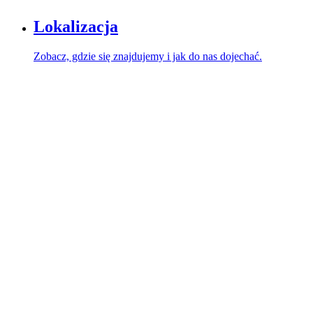
Lokalizacja
Zobacz, gdzie się znajdujemy i jak do nas dojechać.