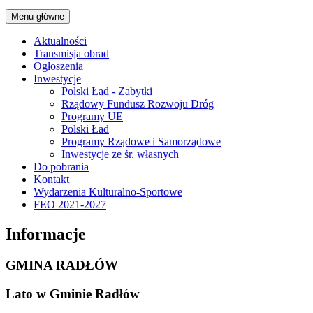
Menu główne
Aktualności
Transmisja obrad
Ogłoszenia
Inwestycje
Polski Ład - Zabytki
Rządowy Fundusz Rozwoju Dróg
Programy UE
Polski Ład
Programy Rządowe i Samorządowe
Inwestycje ze śr. własnych
Do pobrania
Kontakt
Wydarzenia Kulturalno-Sportowe
FEO 2021-2027
Informacje
GMINA RADŁÓW
Lato w Gminie Radłów