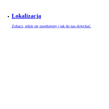
Lokalizacja
Zobacz, gdzie się znajdujemy i jak do nas dojechać.