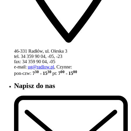
46-331 Radłów, ul. Oleska 3
tel. 34 359 90 04, -05, -23
fax: 34 359 90 04, -05
e-mail:
ug@radlow.pl
, Czynne:
30
30
00
00
pon-czw:
7
- 15
pt:
7
- 15
Napisz do nas