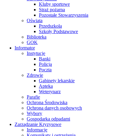
Kluby sportowe
Straż pożarna
Pozostałe Stowarzyszenia
Oświata
Przedszkola
Szkoły Podstawowe
Biblioteka
GOK
Informator
Instytucje
Banki
Policja
Poczta
Zdrowie
Gabinety lekarskie
Apteka
Weterynarz
Parafie
Ochrona Środowiska
Ochrona danych osobowych
Wybory
Gospodarka odpadami
Zarządzanie Kryzysowe
Informacje
Komunikaty i ostrzeżenia