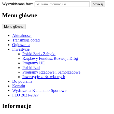
Wyszukiwana fraza
Szukaj
Menu główne
Menu główne
Aktualności
Transmisja obrad
Ogłoszenia
Inwestycje
Polski Ład - Zabytki
Rządowy Fundusz Rozwoju Dróg
Programy UE
Polski Ład
Programy Rządowe i Samorządowe
Inwestycje ze śr. własnych
Do pobrania
Kontakt
Wydarzenia Kulturalno-Sportowe
FEO 2021-2027
Informacje