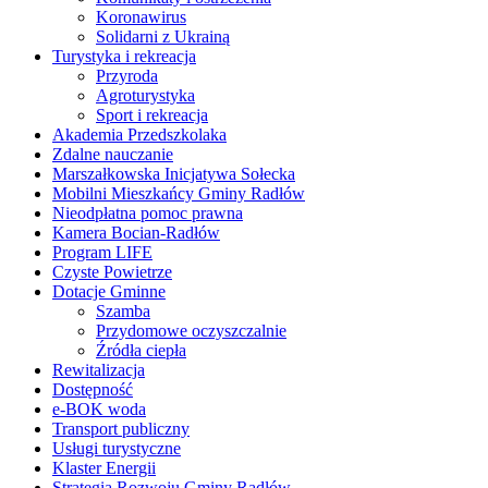
Koronawirus
Solidarni z Ukrainą
Turystyka i rekreacja
Przyroda
Agroturystyka
Sport i rekreacja
Akademia Przedszkolaka
Zdalne nauczanie
Marszałkowska Inicjatywa Sołecka
Mobilni Mieszkańcy Gminy Radłów
Nieodpłatna pomoc prawna
Kamera Bocian-Radłów
Program LIFE
Czyste Powietrze
Dotacje Gminne
Szamba
Przydomowe oczyszczalnie
Źródła ciepła
Rewitalizacja
Dostępność
e-BOK woda
Transport publiczny
Usługi turystyczne
Klaster Energii
Strategia Rozwoju Gminy Radłów