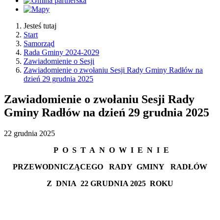
Jesteś tutaj
Start
Samorząd
Rada Gminy 2024-2029
Zawiadomienie o Sesji
Zawiadomienie o zwołaniu Sesji Rady Gminy Radłów na
dzień 29 grudnia 2025
Zawiadomienie o zwołaniu Sesji Rady
Gminy Radłów na dzień 29 grudnia 2025
22
grudnia
2025
P
O
S
T
A
N
O
W
I
E
N
I
E
PRZEWODNICZĄCEGO
RADY
GMINY
RADŁÓW
Z
DNIA
22 GRUDNIA
2025
ROKU