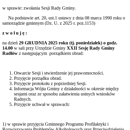
w sprawie: zwołania Sesji Rady Gminy.
Na podstawie art. 20, ust.1 ustawy z dnia 08 marca 1990 roku o
samorządzie gminnym (Dz. U. z 2025 r. poz.1153)
z
w
o
ł
u
j
ę
:
na dzień
29 GRUDNIA
2025
roku
(tj. poniedziałek)
o
godz.
14
.00
w sali przy Urzędzie Gminy
XXII Sesję
Rady
Gminy
Radłów
z następującym porządkiem obrad:
Otwarcie Sesji i stwierdzenie jej prawomocności.
Przyjęcie porządku obrad.
Przyjęcie protokołu z poprzedniej Sesji.
Informacja Wójta Gminy z działalności w okresie między
sesjami oraz ze sposobu załatwienia ustnych wniosków
Radnych.
Przyjęcie uchwał w sprawach:
1) w sprawie przyjęcia Gminnego Programu Profilaktyki i
Rozwiązywania Problemów Alkoholowych oraz Przeciwdziałania