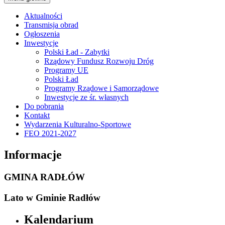
Aktualności
Transmisja obrad
Ogłoszenia
Inwestycje
Polski Ład - Zabytki
Rządowy Fundusz Rozwoju Dróg
Programy UE
Polski Ład
Programy Rządowe i Samorządowe
Inwestycje ze śr. własnych
Do pobrania
Kontakt
Wydarzenia Kulturalno-Sportowe
FEO 2021-2027
Informacje
GMINA RADŁÓW
Lato w Gminie Radłów
Kalendarium