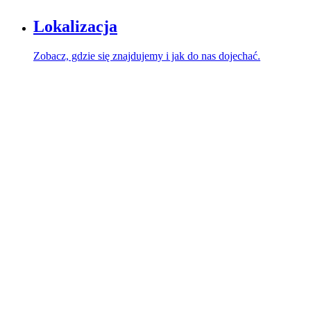
Lokalizacja
Zobacz, gdzie się znajdujemy i jak do nas dojechać.