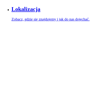
Lokalizacja
Zobacz, gdzie się znajdujemy i jak do nas dojechać.