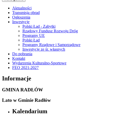
Aktualności
Transmisja obrad
Ogłoszenia
Inwestycje
Polski Ład - Zabytki
Rządowy Fundusz Rozwoju Dróg
Programy UE
Polski Ład
Programy Rządowe i Samorządowe
Inwestycje ze śr. własnych
Do pobrania
Kontakt
Wydarzenia Kulturalno-Sportowe
FEO 2021-2027
Informacje
GMINA RADŁÓW
Lato w Gminie Radłów
Kalendarium