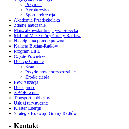
Przyroda
Agroturystyka
Sport i rekreacja
Akademia Przedszkolaka
Zdalne nauczanie
Marszałkowska Inicjatywa Sołecka
Mobilni Mieszkańcy Gminy Radłów
Nieodpłatna pomoc prawna
Kamera Bocian-Radłów
Program LIFE
Czyste Powietrze
Dotacje Gminne
Szamba
Przydomowe oczyszczalnie
Źródła ciepła
Rewitalizacja
Dostępność
e-BOK woda
Transport publiczny
Usługi turystyczne
Klaster Energii
Strategia Rozwoju Gminy Radłów
Kontakt