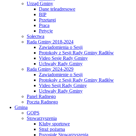
Urząd Gminy
Dane teleadresowe
BIP
Przetargi
Praca
Petycje
Sołectwa
Rada Gminy 2018-2024
Zawiadomienia o Sesji
Protokoły z Sesji Rady Gminy Radłów
Video Sesje Rady Gminy
Uchwały Rady Gminy
Rada Gminy 2024-2029
Zawiadomienie o Sesji
Protokoły z Sesji Rady Gminy Radłów
Video Sesji Rady Gminy
Uchwały Rady Gminy
Panel Radnego
Poczta Radnego
Gmina
GOPS
Stowarzyszenia
Kluby sportowe
Straż pożarna
Pozostałe Stowarzyszenia