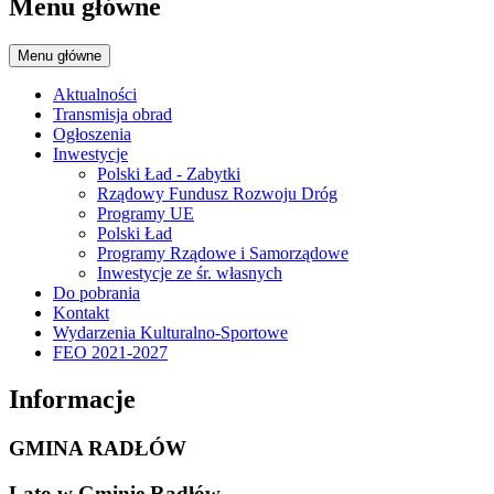
Menu główne
Menu główne
Aktualności
Transmisja obrad
Ogłoszenia
Inwestycje
Polski Ład - Zabytki
Rządowy Fundusz Rozwoju Dróg
Programy UE
Polski Ład
Programy Rządowe i Samorządowe
Inwestycje ze śr. własnych
Do pobrania
Kontakt
Wydarzenia Kulturalno-Sportowe
FEO 2021-2027
Informacje
GMINA RADŁÓW
Lato w Gminie Radłów