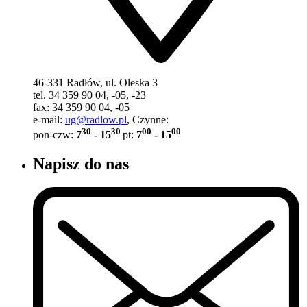
46-331 Radłów, ul. Oleska 3
tel. 34 359 90 04, -05, -23
fax: 34 359 90 04, -05
e-mail:
ug@radlow.pl
, Czynne:
30
30
00
00
pon-czw:
7
- 15
pt:
7
- 15
Napisz do nas