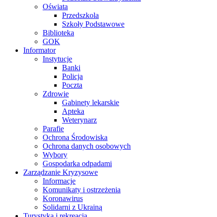
Oświata
Przedszkola
Szkoły Podstawowe
Biblioteka
GOK
Informator
Instytucje
Banki
Policja
Poczta
Zdrowie
Gabinety lekarskie
Apteka
Weterynarz
Parafie
Ochrona Środowiska
Ochrona danych osobowych
Wybory
Gospodarka odpadami
Zarządzanie Kryzysowe
Informacje
Komunikaty i ostrzeżenia
Koronawirus
Solidarni z Ukrainą
Turystyka i rekreacja