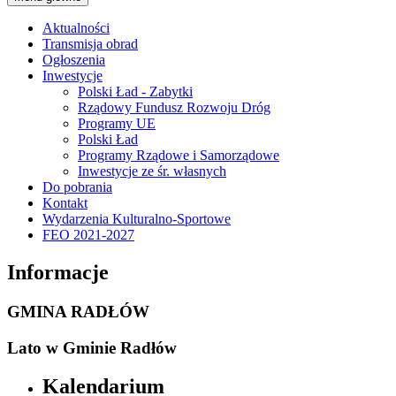
Aktualności
Transmisja obrad
Ogłoszenia
Inwestycje
Polski Ład - Zabytki
Rządowy Fundusz Rozwoju Dróg
Programy UE
Polski Ład
Programy Rządowe i Samorządowe
Inwestycje ze śr. własnych
Do pobrania
Kontakt
Wydarzenia Kulturalno-Sportowe
FEO 2021-2027
Informacje
GMINA RADŁÓW
Lato w Gminie Radłów
Kalendarium