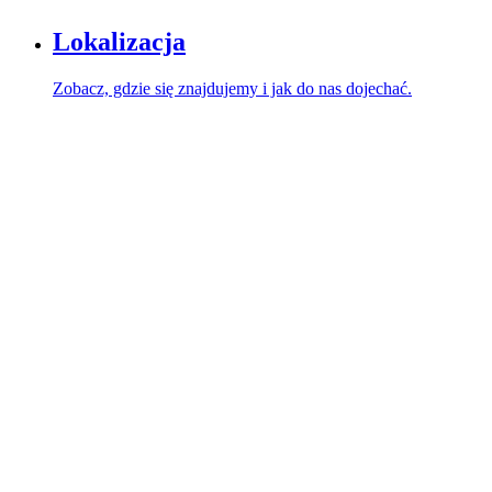
Lokalizacja
Zobacz, gdzie się znajdujemy i jak do nas dojechać.