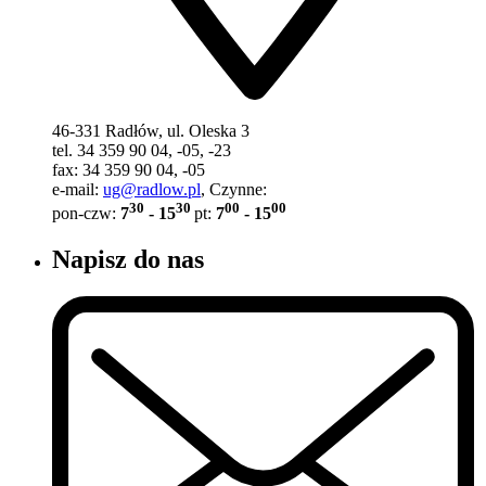
46-331 Radłów, ul. Oleska 3
tel. 34 359 90 04, -05, -23
fax: 34 359 90 04, -05
e-mail:
ug@radlow.pl
, Czynne:
30
30
00
00
pon-czw:
7
- 15
pt:
7
- 15
Napisz do nas