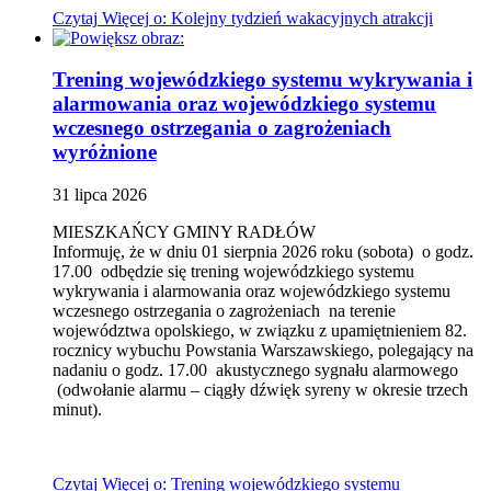
Czytaj
Więcej
o: Kolejny tydzień wakacyjnych atrakcji
Trening wojewódzkiego systemu wykrywania i
alarmowania oraz wojewódzkiego systemu
wczesnego ostrzegania o zagrożeniach
wyróżnione
31
lipca
2026
MIESZKAŃCY GMINY RADŁÓW
Informuję, że w dniu 01 sierpnia 2026 roku (sobota) o godz.
17.00 odbędzie się trening wojewódzkiego systemu
wykrywania i alarmowania oraz wojewódzkiego systemu
wczesnego ostrzegania o zagrożeniach na terenie
województwa opolskiego, w związku z upamiętnieniem 82.
rocznicy wybuchu Powstania Warszawskiego, polegający na
nadaniu o godz. 17.00 akustycznego sygnału alarmowego
(odwołanie alarmu – ciągły dźwięk syreny w okresie trzech
minut).
Czytaj
Więcej
o: Trening wojewódzkiego systemu