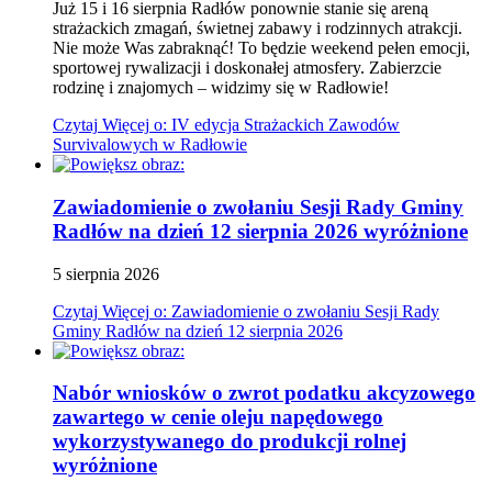
Już 15 i 16 sierpnia Radłów ponownie stanie się areną
strażackich zmagań, świetnej zabawy i rodzinnych atrakcji.
Nie może Was zabraknąć! To będzie weekend pełen emocji,
sportowej rywalizacji i doskonałej atmosfery. Zabierzcie
rodzinę i znajomych – widzimy się w Radłowie!
Czytaj
Więcej
o: IV edycja Strażackich Zawodów
Survivalowych w Radłowie
Zawiadomienie o zwołaniu Sesji Rady Gminy
Radłów na dzień 12 sierpnia 2026
wyróżnione
5
sierpnia
2026
Czytaj
Więcej
o: Zawiadomienie o zwołaniu Sesji Rady
Gminy Radłów na dzień 12 sierpnia 2026
Nabór wniosków o zwrot podatku akcyzowego
zawartego w cenie oleju napędowego
wykorzystywanego do produkcji rolnej
wyróżnione