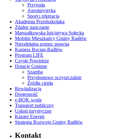
Przyroda
Agroturystyka
Sport i rekreacja
Akademia Przedszkolaka
Zdalne nauczanie
Marszałkowska Inicjatywa Sołecka
Mobilni Mieszkańcy Gminy Radłów
Nieodpłatna pomoc prawna
Kamera Bocian-Radłów
Program LIFE
Czyste Powietrze
Dotacje Gminne
Szamba
Przydomowe oczyszczalnie
Źródła ciepła
Rewitalizacja
Dostępność
e-BOK woda
Transport publiczny
Usługi turystyczne
Klaster Energii
Strategia Rozwoju Gminy Radłów
Kontakt