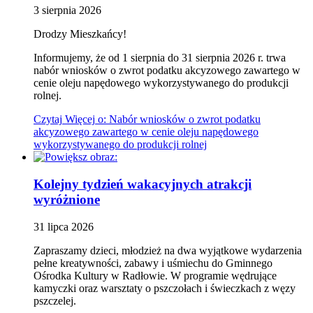
3
sierpnia
2026
Drodzy Mieszkańcy!
Informujemy, że od 1 sierpnia do 31 sierpnia 2026 r. trwa
nabór wniosków o zwrot podatku akcyzowego zawartego w
cenie oleju napędowego wykorzystywanego do produkcji
rolnej.
Czytaj
Więcej
o: Nabór wniosków o zwrot podatku
akcyzowego zawartego w cenie oleju napędowego
wykorzystywanego do produkcji rolnej
Kolejny tydzień wakacyjnych atrakcji
wyróżnione
31
lipca
2026
Zapraszamy dzieci, młodzież na dwa wyjątkowe wydarzenia
pełne kreatywności, zabawy i uśmiechu do Gminnego
Ośrodka Kultury w Radłowie. W programie wędrujące
kamyczki oraz warsztaty o pszczołach i świeczkach z węzy
pszczelej.