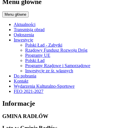
Menu główne
Menu główne
Aktualności
Transmisja obrad
Ogłoszenia
Inwestycje
Polski Ład - Zabytki
Rządowy Fundusz Rozwoju Dróg
Programy UE
Polski Ład
Programy Rządowe i Samorządowe
Inwestycje ze śr. własnych
Do pobrania
Kontakt
Wydarzenia Kulturalno-Sportowe
FEO 2021-2027
Informacje
GMINA RADŁÓW
Lato w Gminie Radłów