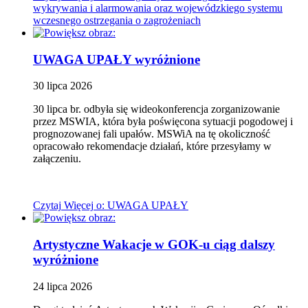
wykrywania i alarmowania oraz wojewódzkiego systemu
wczesnego ostrzegania o zagrożeniach
UWAGA UPAŁY
wyróżnione
30
lipca
2026
30 lipca br. odbyła się wideokonferencja zorganizowanie
przez MSWIA, która była poświęcona sytuacji pogodowej i
prognozowanej fali upałów. MSWiA na tę okoliczność
opracowało rekomendacje działań, które przesyłamy w
załączeniu.
Czytaj
Więcej
o: UWAGA UPAŁY
Artystyczne Wakacje w GOK-u ciąg dalszy
wyróżnione
24
lipca
2026