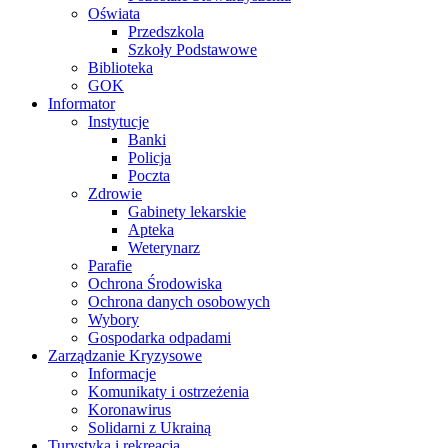
Oświata
Przedszkola
Szkoły Podstawowe
Biblioteka
GOK
Informator
Instytucje
Banki
Policja
Poczta
Zdrowie
Gabinety lekarskie
Apteka
Weterynarz
Parafie
Ochrona Środowiska
Ochrona danych osobowych
Wybory
Gospodarka odpadami
Zarządzanie Kryzysowe
Informacje
Komunikaty i ostrzeżenia
Koronawirus
Solidarni z Ukrainą
Turystyka i rekreacja