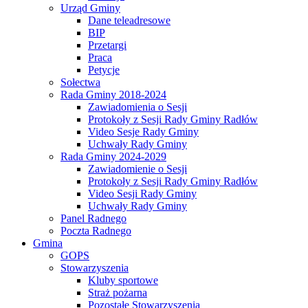
Urząd Gminy
Dane teleadresowe
BIP
Przetargi
Praca
Petycje
Sołectwa
Rada Gminy 2018-2024
Zawiadomienia o Sesji
Protokoły z Sesji Rady Gminy Radłów
Video Sesje Rady Gminy
Uchwały Rady Gminy
Rada Gminy 2024-2029
Zawiadomienie o Sesji
Protokoły z Sesji Rady Gminy Radłów
Video Sesji Rady Gminy
Uchwały Rady Gminy
Panel Radnego
Poczta Radnego
Gmina
GOPS
Stowarzyszenia
Kluby sportowe
Straż pożarna
Pozostałe Stowarzyszenia