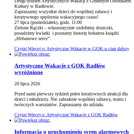
Drugi tydzień Artystycznych Wakacji z Gminnym Ośrodkiem
Kultury w Radłowie.
Zapraszamy wszystkie dzieci do wspólnej zabawy i
kreatywnego spędzenia wakacyjnego czasu!
27 lipca (poniedziałek), godz. 11:00
Zielone Rączki – własnoręcznie ozdobimy doniczki,
posadzimy kwiatki i poznamy historię bohatera książki
„Hebanowe serce”.
Czytaj
Więcej
o: Artystyczne Wakacje w GOK-u ciąg dalszy
Artystyczne Wakacje z GOK Radłów
wyróżnione
20
lipca
2026
Przed nami pierwszy tydzień pełen kreatywnych atrakcji dla
dzieci i młodzieży. Nie zabraknie wspólnej zabawy, teatru i
twórczych warsztatów. Zapraszamy do udziału.
Czytaj
Więcej
o: Artystyczne Wakacje z GOK Radłów
Informacja o uruchomieniu syren alarmowych