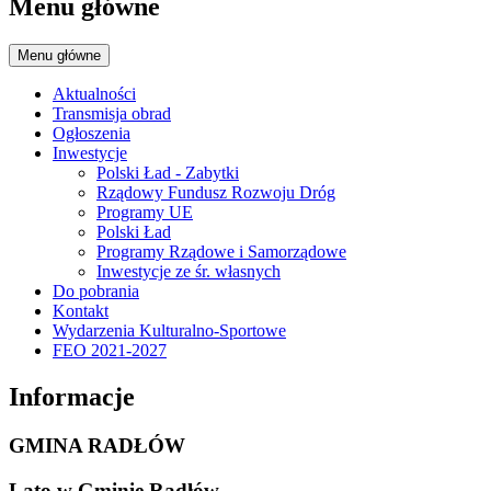
Menu główne
Menu główne
Aktualności
Transmisja obrad
Ogłoszenia
Inwestycje
Polski Ład - Zabytki
Rządowy Fundusz Rozwoju Dróg
Programy UE
Polski Ład
Programy Rządowe i Samorządowe
Inwestycje ze śr. własnych
Do pobrania
Kontakt
Wydarzenia Kulturalno-Sportowe
FEO 2021-2027
Informacje
GMINA RADŁÓW
Lato w Gminie Radłów