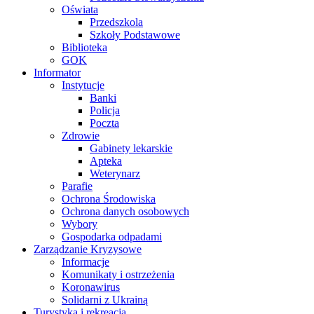
Oświata
Przedszkola
Szkoły Podstawowe
Biblioteka
GOK
Informator
Instytucje
Banki
Policja
Poczta
Zdrowie
Gabinety lekarskie
Apteka
Weterynarz
Parafie
Ochrona Środowiska
Ochrona danych osobowych
Wybory
Gospodarka odpadami
Zarządzanie Kryzysowe
Informacje
Komunikaty i ostrzeżenia
Koronawirus
Solidarni z Ukrainą
Turystyka i rekreacja