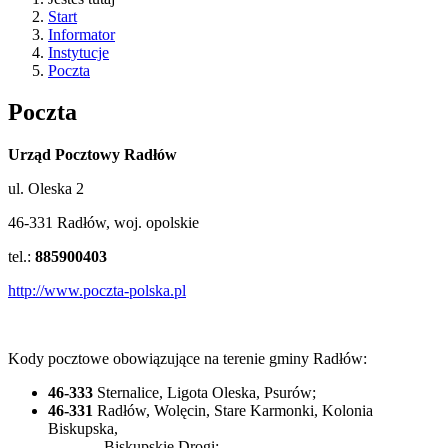
Start
Informator
Instytucje
Poczta
Poczta
Urząd Pocztowy Radłów
ul. Oleska 2
46-331 Radłów, woj. opolskie
tel.:
885900403
http://www.poczta-polska.pl
Kody pocztowe obowiązujące na terenie gminy Radłów:
46-333
Sternalice, Ligota Oleska, Psurów;
46-331
Radłów, Wolęcin, Stare Karmonki, Kolonia
Biskupska,
Biskupskie Drogi;