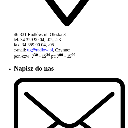
46-331 Radłów, ul. Oleska 3
tel. 34 359 90 04, -05, -23
fax: 34 359 90 04, -05
e-mail:
ug@radlow.pl
, Czynne:
30
30
00
00
pon-czw:
7
- 15
pt:
7
- 15
Napisz do nas