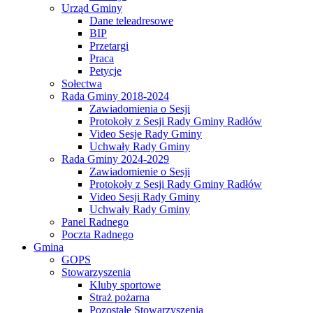
Urząd Gminy
Dane teleadresowe
BIP
Przetargi
Praca
Petycje
Sołectwa
Rada Gminy 2018-2024
Zawiadomienia o Sesji
Protokoły z Sesji Rady Gminy Radłów
Video Sesje Rady Gminy
Uchwały Rady Gminy
Rada Gminy 2024-2029
Zawiadomienie o Sesji
Protokoły z Sesji Rady Gminy Radłów
Video Sesji Rady Gminy
Uchwały Rady Gminy
Panel Radnego
Poczta Radnego
Gmina
GOPS
Stowarzyszenia
Kluby sportowe
Straż pożarna
Pozostałe Stowarzyszenia