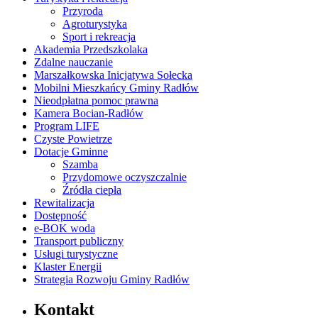
Przyroda
Agroturystyka
Sport i rekreacja
Akademia Przedszkolaka
Zdalne nauczanie
Marszałkowska Inicjatywa Sołecka
Mobilni Mieszkańcy Gminy Radłów
Nieodpłatna pomoc prawna
Kamera Bocian-Radłów
Program LIFE
Czyste Powietrze
Dotacje Gminne
Szamba
Przydomowe oczyszczalnie
Źródła ciepła
Rewitalizacja
Dostępność
e-BOK woda
Transport publiczny
Usługi turystyczne
Klaster Energii
Strategia Rozwoju Gminy Radłów
Kontakt