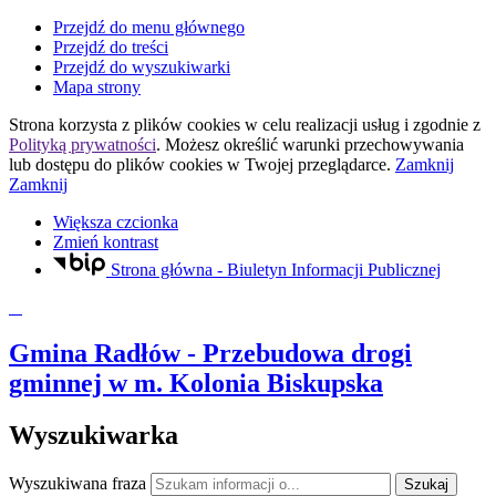
Przejdź do menu głównego
Przejdź do treści
Przejdź do wyszukiwarki
Mapa strony
Strona korzysta z plików
cookies
w celu realizacji usług i zgodnie z
Polityką prywatności
. Możesz określić warunki przechowywania
lub dostępu do plików
cookies
w Twojej przeglądarce.
Zamknij
Zamknij
Większa czcionka
Zmień kontrast
Strona główna - Biuletyn Informacji Publicznej
Gmina Radłów
- Przebudowa drogi
gminnej w m. Kolonia Biskupska
Wyszukiwarka
Wyszukiwana fraza
Szukaj