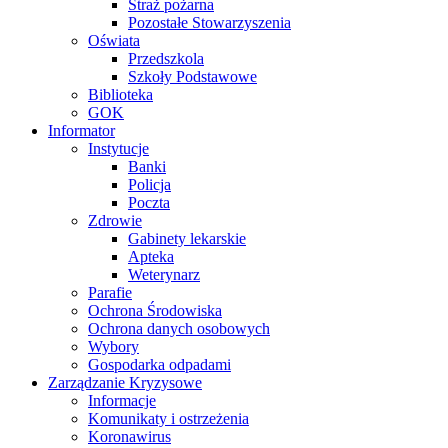
Straż pożarna
Pozostałe Stowarzyszenia
Oświata
Przedszkola
Szkoły Podstawowe
Biblioteka
GOK
Informator
Instytucje
Banki
Policja
Poczta
Zdrowie
Gabinety lekarskie
Apteka
Weterynarz
Parafie
Ochrona Środowiska
Ochrona danych osobowych
Wybory
Gospodarka odpadami
Zarządzanie Kryzysowe
Informacje
Komunikaty i ostrzeżenia
Koronawirus