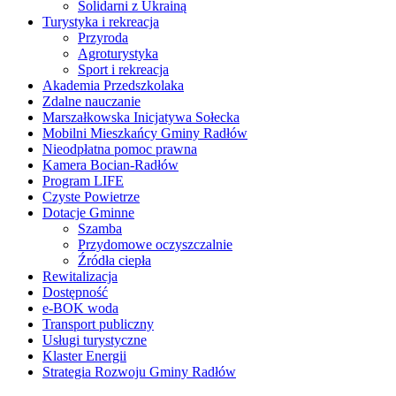
Solidarni z Ukrainą
Turystyka i rekreacja
Przyroda
Agroturystyka
Sport i rekreacja
Akademia Przedszkolaka
Zdalne nauczanie
Marszałkowska Inicjatywa Sołecka
Mobilni Mieszkańcy Gminy Radłów
Nieodpłatna pomoc prawna
Kamera Bocian-Radłów
Program LIFE
Czyste Powietrze
Dotacje Gminne
Szamba
Przydomowe oczyszczalnie
Źródła ciepła
Rewitalizacja
Dostępność
e-BOK woda
Transport publiczny
Usługi turystyczne
Klaster Energii
Strategia Rozwoju Gminy Radłów