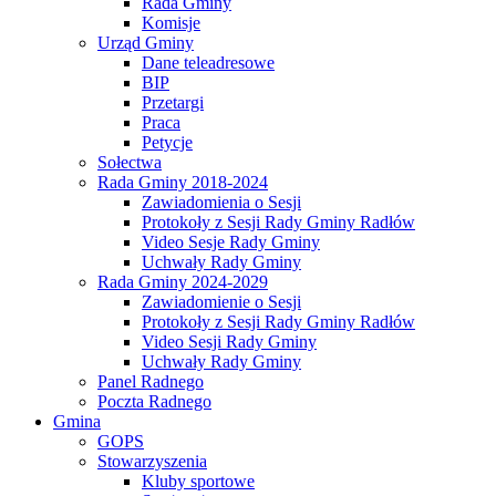
Rada Gminy
Komisje
Urząd Gminy
Dane teleadresowe
BIP
Przetargi
Praca
Petycje
Sołectwa
Rada Gminy 2018-2024
Zawiadomienia o Sesji
Protokoły z Sesji Rady Gminy Radłów
Video Sesje Rady Gminy
Uchwały Rady Gminy
Rada Gminy 2024-2029
Zawiadomienie o Sesji
Protokoły z Sesji Rady Gminy Radłów
Video Sesji Rady Gminy
Uchwały Rady Gminy
Panel Radnego
Poczta Radnego
Gmina
GOPS
Stowarzyszenia
Kluby sportowe