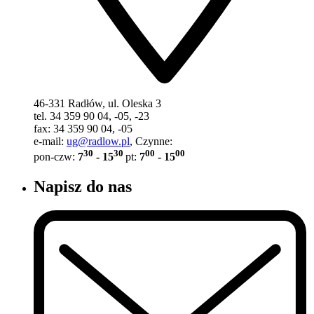
46-331 Radłów, ul. Oleska 3
tel. 34 359 90 04, -05, -23
fax: 34 359 90 04, -05
e-mail:
ug@radlow.pl
, Czynne:
30
30
00
00
pon-czw:
7
- 15
pt:
7
- 15
Napisz do nas