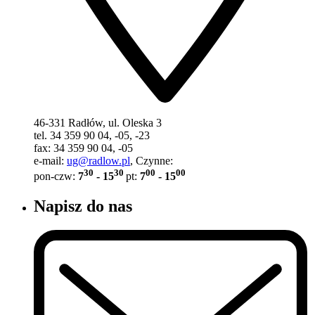
46-331 Radłów, ul. Oleska 3
tel. 34 359 90 04, -05, -23
fax: 34 359 90 04, -05
e-mail:
ug@radlow.pl
, Czynne:
30
30
00
00
pon-czw:
7
- 15
pt:
7
- 15
Napisz do nas