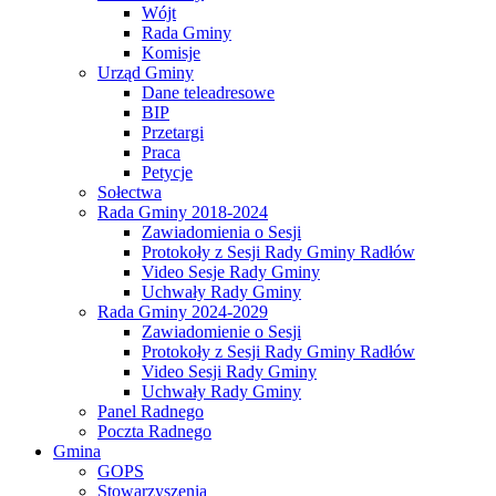
Wójt
Rada Gminy
Komisje
Urząd Gminy
Dane teleadresowe
BIP
Przetargi
Praca
Petycje
Sołectwa
Rada Gminy 2018-2024
Zawiadomienia o Sesji
Protokoły z Sesji Rady Gminy Radłów
Video Sesje Rady Gminy
Uchwały Rady Gminy
Rada Gminy 2024-2029
Zawiadomienie o Sesji
Protokoły z Sesji Rady Gminy Radłów
Video Sesji Rady Gminy
Uchwały Rady Gminy
Panel Radnego
Poczta Radnego
Gmina
GOPS
Stowarzyszenia