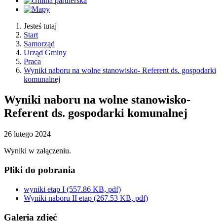
Jesteś tutaj
Start
Samorząd
Urząd Gminy
Praca
Wyniki naboru na wolne stanowisko- Referent ds. gospodarki
komunalnej
Wyniki naboru na wolne stanowisko-
Referent ds. gospodarki komunalnej
26
lutego
2024
Wyniki w załączeniu.
Pliki do pobrania
wyniki etap I
(557.86 KB, pdf)
Wyniki naboru II etap
(267.53 KB, pdf)
Galeria zdjęć