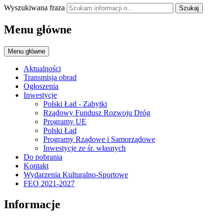
Wyszukiwana fraza
Szukaj
Menu główne
Menu główne
Aktualności
Transmisja obrad
Ogłoszenia
Inwestycje
Polski Ład - Zabytki
Rządowy Fundusz Rozwoju Dróg
Programy UE
Polski Ład
Programy Rządowe i Samorządowe
Inwestycje ze śr. własnych
Do pobrania
Kontakt
Wydarzenia Kulturalno-Sportowe
FEO 2021-2027
Informacje