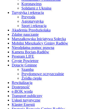
Koronawirus
Solidarni z Ukrainą
Turystyka i rekreacja
Przyroda
Agroturystyka
Sport i rekreacja
Akademia Przedszkolaka
Zdalne nauczanie
Marszałkowska Inicjatywa Sołecka
Mobilni Mieszkańcy Gminy Radłów
Nieodpłatna pomoc prawna
Kamera Bocian-Radłów
Program LIFE
Czyste Powietrze
Dotacje Gminne
Szamba
Przydomowe oczyszczalnie
Źródła ciepła
Rewitalizacja
Dostępność
e-BOK woda
Transport publiczny
Usługi turystyczne
Klaster Energii
Strategia Rozwoju Gminy Radłów