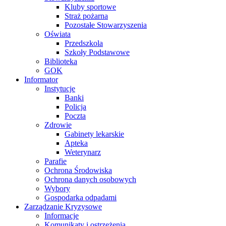
Kluby sportowe
Straż pożarna
Pozostałe Stowarzyszenia
Oświata
Przedszkola
Szkoły Podstawowe
Biblioteka
GOK
Informator
Instytucje
Banki
Policja
Poczta
Zdrowie
Gabinety lekarskie
Apteka
Weterynarz
Parafie
Ochrona Środowiska
Ochrona danych osobowych
Wybory
Gospodarka odpadami
Zarządzanie Kryzysowe
Informacje
Komunikaty i ostrzeżenia