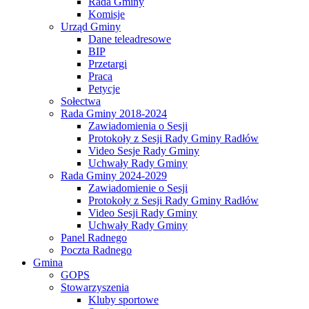
Rada Gminy
Komisje
Urząd Gminy
Dane teleadresowe
BIP
Przetargi
Praca
Petycje
Sołectwa
Rada Gminy 2018-2024
Zawiadomienia o Sesji
Protokoły z Sesji Rady Gminy Radłów
Video Sesje Rady Gminy
Uchwały Rady Gminy
Rada Gminy 2024-2029
Zawiadomienie o Sesji
Protokoły z Sesji Rady Gminy Radłów
Video Sesji Rady Gminy
Uchwały Rady Gminy
Panel Radnego
Poczta Radnego
Gmina
GOPS
Stowarzyszenia
Kluby sportowe