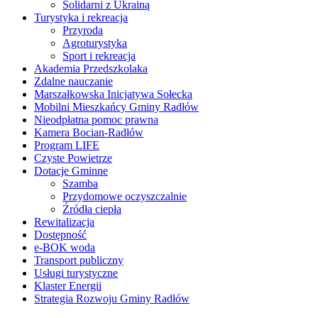
Solidarni z Ukrainą
Turystyka i rekreacja
Przyroda
Agroturystyka
Sport i rekreacja
Akademia Przedszkolaka
Zdalne nauczanie
Marszałkowska Inicjatywa Sołecka
Mobilni Mieszkańcy Gminy Radłów
Nieodpłatna pomoc prawna
Kamera Bocian-Radłów
Program LIFE
Czyste Powietrze
Dotacje Gminne
Szamba
Przydomowe oczyszczalnie
Źródła ciepła
Rewitalizacja
Dostępność
e-BOK woda
Transport publiczny
Usługi turystyczne
Klaster Energii
Strategia Rozwoju Gminy Radłów