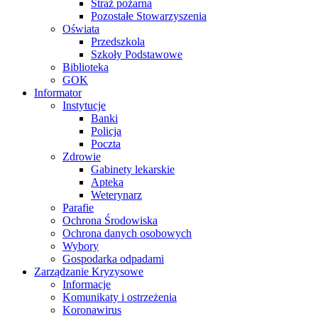
Straż pożarna
Pozostałe Stowarzyszenia
Oświata
Przedszkola
Szkoły Podstawowe
Biblioteka
GOK
Informator
Instytucje
Banki
Policja
Poczta
Zdrowie
Gabinety lekarskie
Apteka
Weterynarz
Parafie
Ochrona Środowiska
Ochrona danych osobowych
Wybory
Gospodarka odpadami
Zarządzanie Kryzysowe
Informacje
Komunikaty i ostrzeżenia
Koronawirus