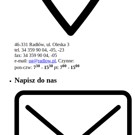
46-331 Radłów, ul. Oleska 3
tel. 34 359 90 04, -05, -23
fax: 34 359 90 04, -05
e-mail:
ug@radlow.pl
, Czynne:
30
30
00
00
pon-czw:
7
- 15
pt:
7
- 15
Napisz do nas