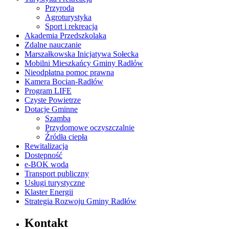
Przyroda
Agroturystyka
Sport i rekreacja
Akademia Przedszkolaka
Zdalne nauczanie
Marszałkowska Inicjatywa Sołecka
Mobilni Mieszkańcy Gminy Radłów
Nieodpłatna pomoc prawna
Kamera Bocian-Radłów
Program LIFE
Czyste Powietrze
Dotacje Gminne
Szamba
Przydomowe oczyszczalnie
Źródła ciepła
Rewitalizacja
Dostępność
e-BOK woda
Transport publiczny
Usługi turystyczne
Klaster Energii
Strategia Rozwoju Gminy Radłów
Kontakt