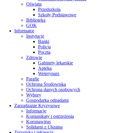
Oświata
Przedszkola
Szkoły Podstawowe
Biblioteka
GOK
Informator
Instytucje
Banki
Policja
Poczta
Zdrowie
Gabinety lekarskie
Apteka
Weterynarz
Parafie
Ochrona Środowiska
Ochrona danych osobowych
Wybory
Gospodarka odpadami
Zarządzanie Kryzysowe
Informacje
Komunikaty i ostrzeżenia
Koronawirus
Solidarni z Ukrainą
Turystyka i rekreacja