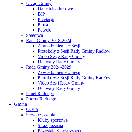
Urząd Gminy
Dane teleadresowe
BIP
Przetargi
Praca
Petycje
Sołectwa
Rada Gminy 2018-2024
Zawiadomienia o Sesji
Protokoły z Sesji Rady Gminy Radłów
Video Sesje Rady Gminy
Uchwały Rady Gminy
Rada Gminy 2024-2029
Zawiadomienie o Sesji
Protokoły z Sesji Rady Gminy Radłów
Video Sesji Rady Gminy
Uchwały Rady Gminy
Panel Radnego
Poczta Radnego
Gmina
GOPS
Stowarzyszenia
Kluby sportowe
Straż pożarna
Pozostałe Stowarzyszenia