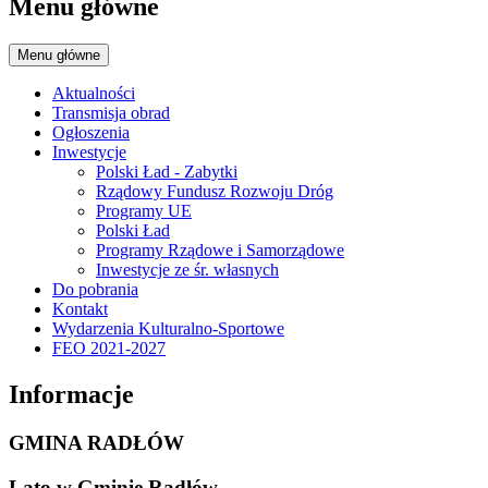
Menu główne
Menu główne
Aktualności
Transmisja obrad
Ogłoszenia
Inwestycje
Polski Ład - Zabytki
Rządowy Fundusz Rozwoju Dróg
Programy UE
Polski Ład
Programy Rządowe i Samorządowe
Inwestycje ze śr. własnych
Do pobrania
Kontakt
Wydarzenia Kulturalno-Sportowe
FEO 2021-2027
Informacje
GMINA RADŁÓW
Lato w Gminie Radłów