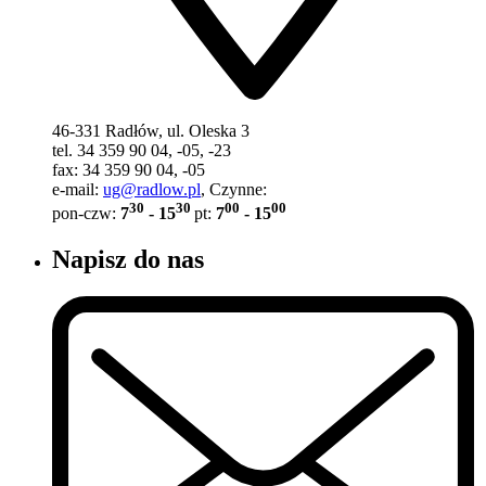
46-331 Radłów, ul. Oleska 3
tel. 34 359 90 04, -05, -23
fax: 34 359 90 04, -05
e-mail:
ug@radlow.pl
, Czynne:
30
30
00
00
pon-czw:
7
- 15
pt:
7
- 15
Napisz do nas