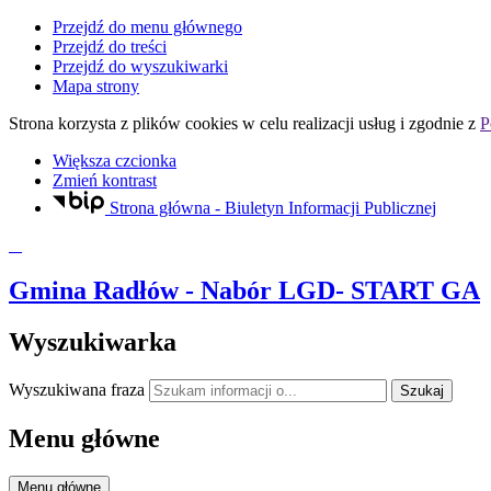
Przejdź do menu głównego
Przejdź do treści
Przejdź do wyszukiwarki
Mapa strony
Strona korzysta z plików
cookies
w celu realizacji usług i zgodnie z
P
Większa czcionka
Zmień kontrast
Strona główna - Biuletyn Informacji Publicznej
Gmina Radłów
- Nabór LGD- START GA
Wyszukiwarka
Wyszukiwana fraza
Szukaj
Menu główne
Menu główne