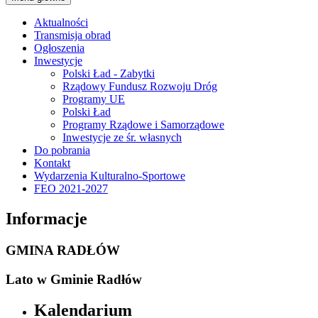
Aktualności
Transmisja obrad
Ogłoszenia
Inwestycje
Polski Ład - Zabytki
Rządowy Fundusz Rozwoju Dróg
Programy UE
Polski Ład
Programy Rządowe i Samorządowe
Inwestycje ze śr. własnych
Do pobrania
Kontakt
Wydarzenia Kulturalno-Sportowe
FEO 2021-2027
Informacje
GMINA RADŁÓW
Lato w Gminie Radłów
Kalendarium