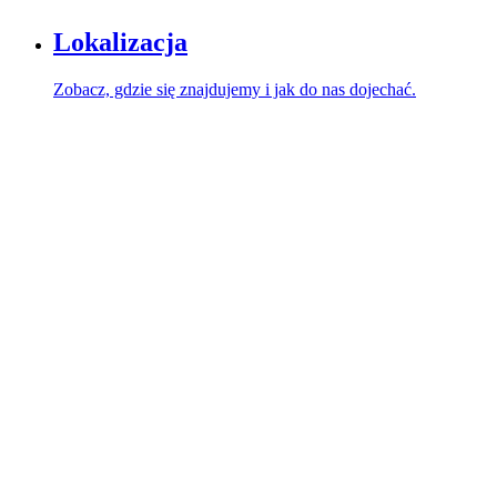
Lokalizacja
Zobacz, gdzie się znajdujemy i jak do nas dojechać.