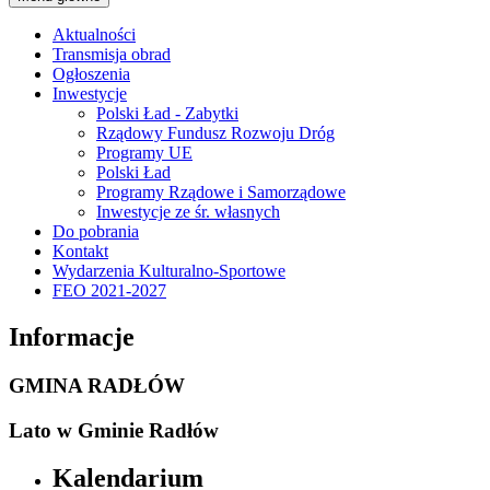
Aktualności
Transmisja obrad
Ogłoszenia
Inwestycje
Polski Ład - Zabytki
Rządowy Fundusz Rozwoju Dróg
Programy UE
Polski Ład
Programy Rządowe i Samorządowe
Inwestycje ze śr. własnych
Do pobrania
Kontakt
Wydarzenia Kulturalno-Sportowe
FEO 2021-2027
Informacje
GMINA RADŁÓW
Lato w Gminie Radłów
Kalendarium