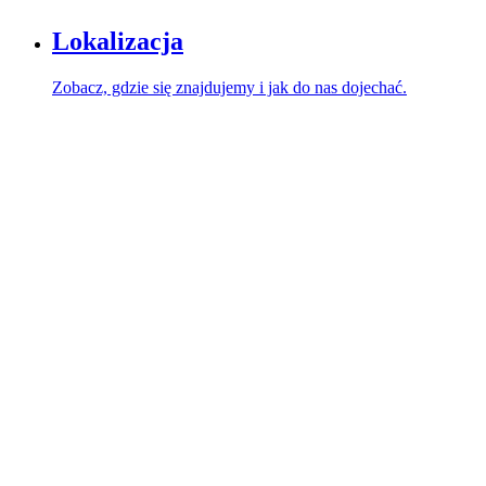
Lokalizacja
Zobacz, gdzie się znajdujemy i jak do nas dojechać.