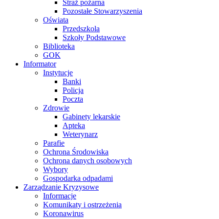
Straż pożarna
Pozostałe Stowarzyszenia
Oświata
Przedszkola
Szkoły Podstawowe
Biblioteka
GOK
Informator
Instytucje
Banki
Policja
Poczta
Zdrowie
Gabinety lekarskie
Apteka
Weterynarz
Parafie
Ochrona Środowiska
Ochrona danych osobowych
Wybory
Gospodarka odpadami
Zarządzanie Kryzysowe
Informacje
Komunikaty i ostrzeżenia
Koronawirus