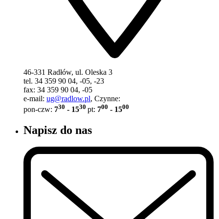
46-331 Radłów, ul. Oleska 3
tel. 34 359 90 04, -05, -23
fax: 34 359 90 04, -05
e-mail:
ug@radlow.pl
, Czynne:
30
30
00
00
pon-czw:
7
- 15
pt:
7
- 15
Napisz do nas