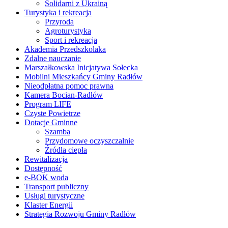
Solidarni z Ukrainą
Turystyka i rekreacja
Przyroda
Agroturystyka
Sport i rekreacja
Akademia Przedszkolaka
Zdalne nauczanie
Marszałkowska Inicjatywa Sołecka
Mobilni Mieszkańcy Gminy Radłów
Nieodpłatna pomoc prawna
Kamera Bocian-Radłów
Program LIFE
Czyste Powietrze
Dotacje Gminne
Szamba
Przydomowe oczyszczalnie
Źródła ciepła
Rewitalizacja
Dostępność
e-BOK woda
Transport publiczny
Usługi turystyczne
Klaster Energii
Strategia Rozwoju Gminy Radłów