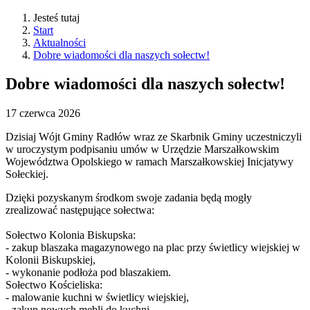
Jesteś tutaj
Start
Aktualności
Dobre wiadomości dla naszych sołectw!
Dobre wiadomości dla naszych sołectw!
17
czerwca
2026
Dzisiaj Wójt Gminy Radłów wraz ze Skarbnik Gminy uczestniczyli
w uroczystym podpisaniu umów w Urzędzie Marszałkowskim
Województwa Opolskiego w ramach Marszałkowskiej Inicjatywy
Sołeckiej.
Dzięki pozyskanym środkom swoje zadania będą mogły
zrealizować następujące sołectwa:
Sołectwo Kolonia Biskupska:
- zakup blaszaka magazynowego na plac przy świetlicy wiejskiej w
Kolonii Biskupskiej,
-
wykonanie podłoża pod blaszakiem.
Sołectwo Kościeliska:
-
malowanie kuchni w świetlicy wiejskiej,
-
zakup nowych mebli do kuchni.