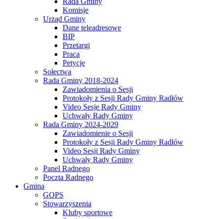
Rada Gminy
Komisje
Urząd Gminy
Dane teleadresowe
BIP
Przetargi
Praca
Petycje
Sołectwa
Rada Gminy 2018-2024
Zawiadomienia o Sesji
Protokoły z Sesji Rady Gminy Radłów
Video Sesje Rady Gminy
Uchwały Rady Gminy
Rada Gminy 2024-2029
Zawiadomienie o Sesji
Protokoły z Sesji Rady Gminy Radłów
Video Sesji Rady Gminy
Uchwały Rady Gminy
Panel Radnego
Poczta Radnego
Gmina
GOPS
Stowarzyszenia
Kluby sportowe