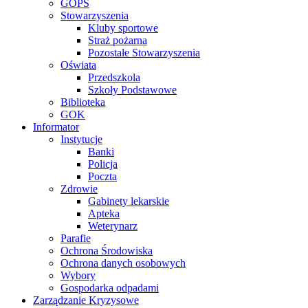
GOPS
Stowarzyszenia
Kluby sportowe
Straż pożarna
Pozostałe Stowarzyszenia
Oświata
Przedszkola
Szkoły Podstawowe
Biblioteka
GOK
Informator
Instytucje
Banki
Policja
Poczta
Zdrowie
Gabinety lekarskie
Apteka
Weterynarz
Parafie
Ochrona Środowiska
Ochrona danych osobowych
Wybory
Gospodarka odpadami
Zarządzanie Kryzysowe