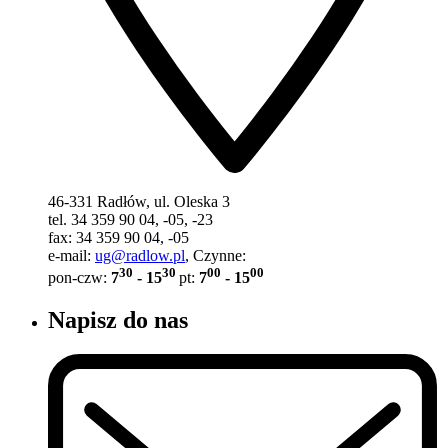
46-331 Radłów, ul. Oleska 3
tel. 34 359 90 04, -05, -23
fax: 34 359 90 04, -05
e-mail:
ug@radlow.pl
, Czynne:
30
30
00
00
pon-czw:
7
- 15
pt:
7
- 15
Napisz do nas