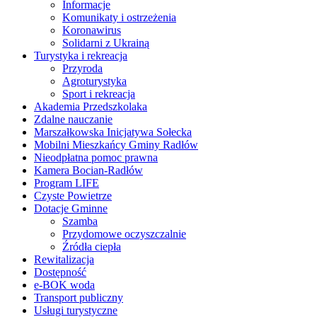
Informacje
Komunikaty i ostrzeżenia
Koronawirus
Solidarni z Ukrainą
Turystyka i rekreacja
Przyroda
Agroturystyka
Sport i rekreacja
Akademia Przedszkolaka
Zdalne nauczanie
Marszałkowska Inicjatywa Sołecka
Mobilni Mieszkańcy Gminy Radłów
Nieodpłatna pomoc prawna
Kamera Bocian-Radłów
Program LIFE
Czyste Powietrze
Dotacje Gminne
Szamba
Przydomowe oczyszczalnie
Źródła ciepła
Rewitalizacja
Dostępność
e-BOK woda
Transport publiczny
Usługi turystyczne