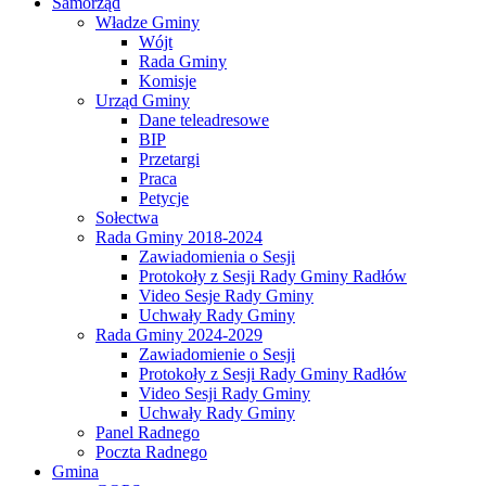
Samorząd
Władze Gminy
Wójt
Rada Gminy
Komisje
Urząd Gminy
Dane teleadresowe
BIP
Przetargi
Praca
Petycje
Sołectwa
Rada Gminy 2018-2024
Zawiadomienia o Sesji
Protokoły z Sesji Rady Gminy Radłów
Video Sesje Rady Gminy
Uchwały Rady Gminy
Rada Gminy 2024-2029
Zawiadomienie o Sesji
Protokoły z Sesji Rady Gminy Radłów
Video Sesji Rady Gminy
Uchwały Rady Gminy
Panel Radnego
Poczta Radnego
Gmina